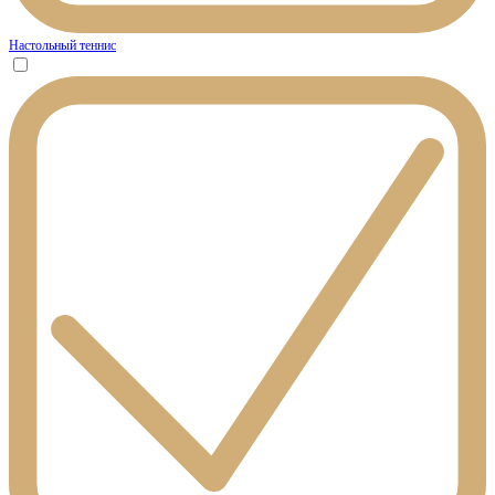
Настольный теннис