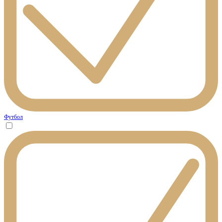
Футбол