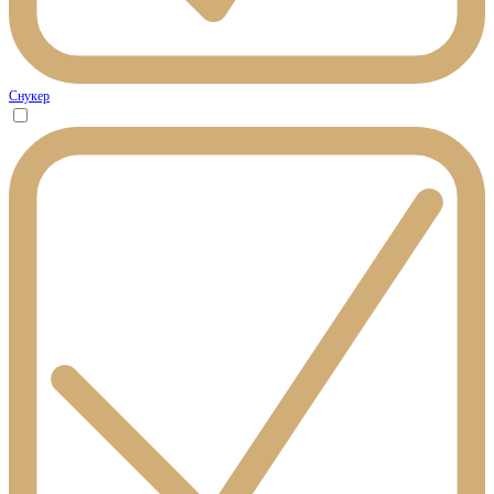
Снукер