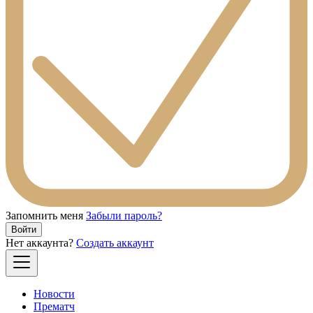
Запомнить меня
Забыли пароль?
Войти
Нет аккаунта?
Создать аккаунт
Новости
Прематч