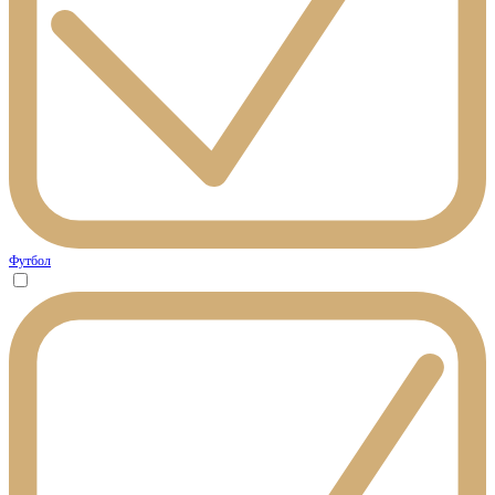
Футбол