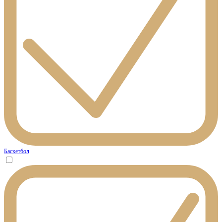
Баскетбол