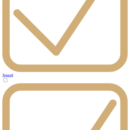
Хоккей