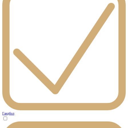
Гандбол