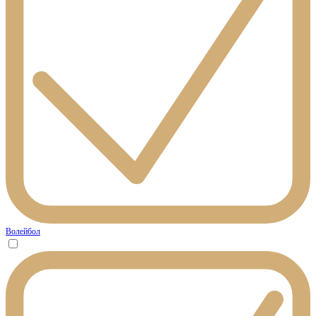
Волейбол