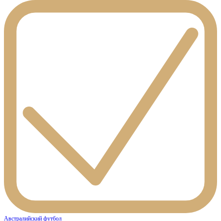
Австралийский футбол