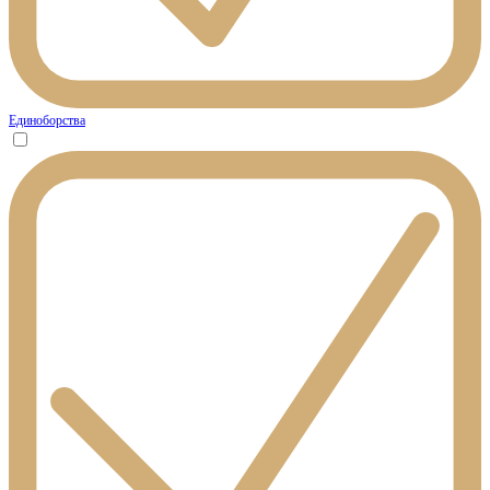
Единоборства