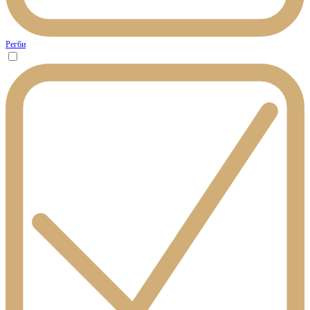
Регби