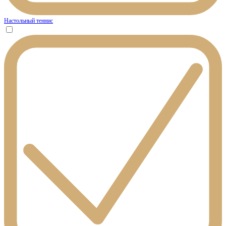
Настольный теннис