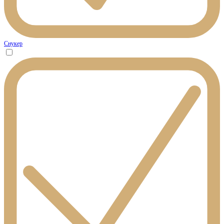
Снукер