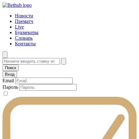
Новости
Прематч
Live
Букмекеры
Словарь
Контакты
Вход
Email
Пароль