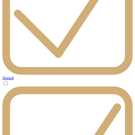
Хоккей