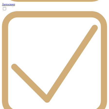
Автоспорт