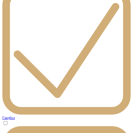
Гандбол