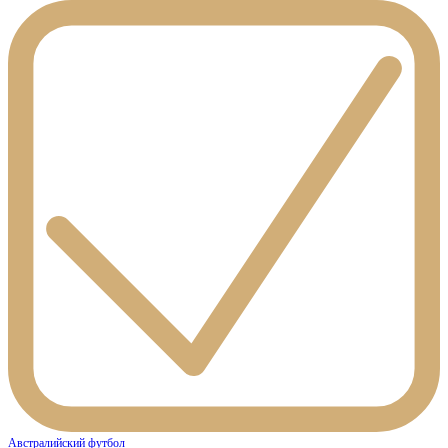
Австралийский футбол