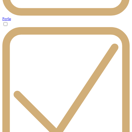
Регби