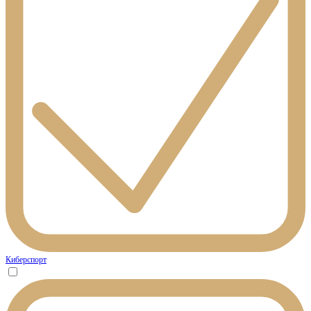
Киберспорт