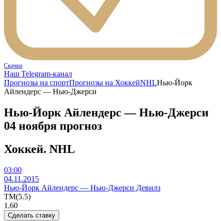
Скачки
Наш Telegram-канал
Прогнозы на спорт
Прогнозы на Хоккей
NHL
Нью-Йорк
Айлендерс — Нью-Джерси
Нью-Йорк Айлендерс — Нью-Джерси
04 ноября прогноз
Хоккей. NHL
03:00
04.11.2015
Нью-Йорк Айлендерс
—
Нью-Джерси Девилз
ТМ(5.5)
1.60
Сделать ставку