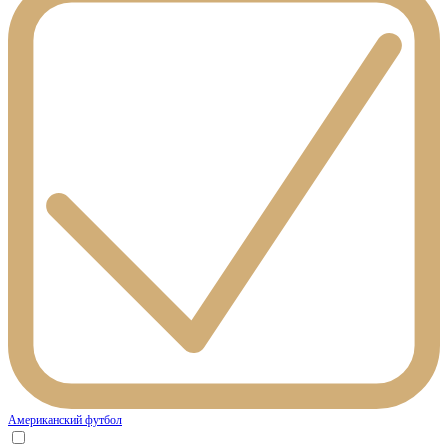
Американский футбол