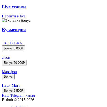
Live ставки
Перейти в live
Букмекеры
1ХСТАВКА
Бонус 8 000₽
Леон
Бонус 20 000₽
Марафон
Бонус
Пари-Матч
Бонус 2 500₽
Наш Telegram-канал
Bethub © 2015-2026