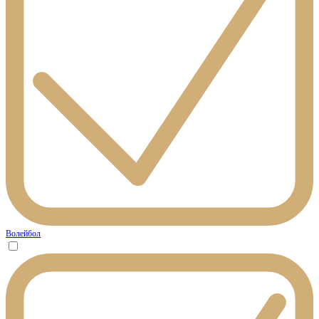
Волейбол