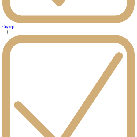
Снукер