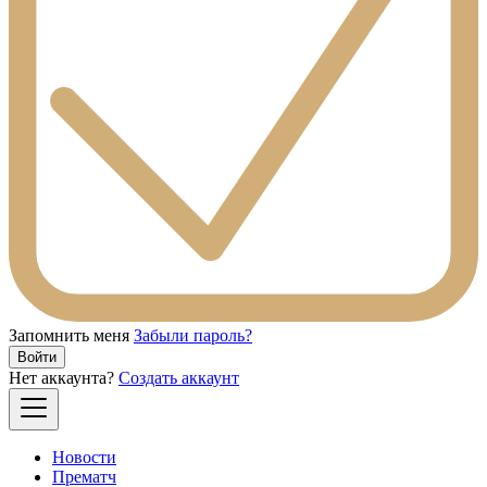
Запомнить меня
Забыли пароль?
Войти
Нет аккаунта?
Создать аккаунт
Новости
Прематч