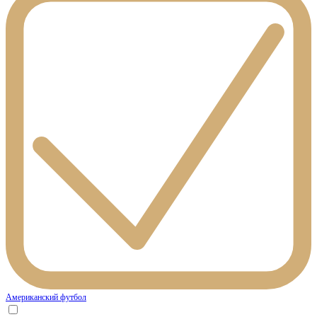
Американский футбол