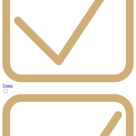
Теннис