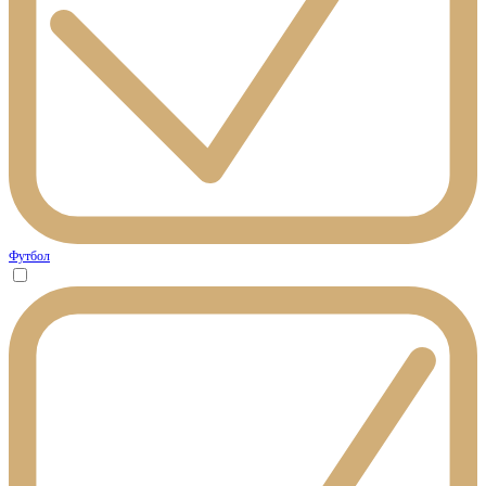
Футбол