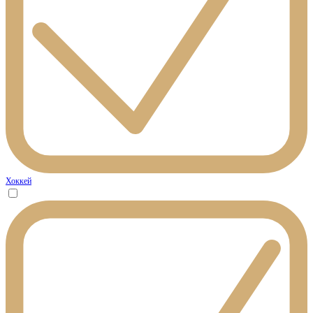
Хоккей