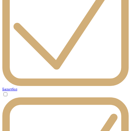
Баскетбол