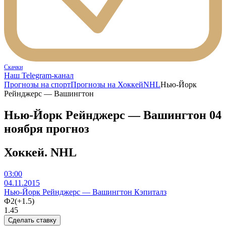
Скачки
Наш Telegram-канал
Прогнозы на спорт
Прогнозы на Хоккей
NHL
Нью-Йорк
Рейнджерс — Вашингтон
Нью-Йорк Рейнджерс — Вашингтон 04
ноября прогноз
Хоккей. NHL
03:00
04.11.2015
Нью-Йорк Рейнджерс
—
Вашингтон Кэпиталз
Ф2(+1.5)
1.45
Сделать ставку