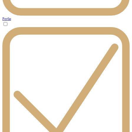
Регби