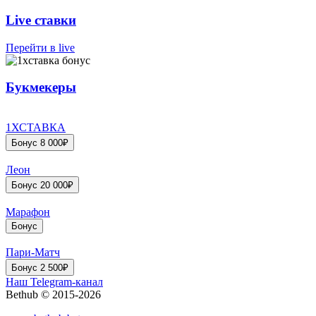
Live ставки
Перейти в live
Букмекеры
1ХСТАВКА
Бонус 8 000₽
Леон
Бонус 20 000₽
Марафон
Бонус
Пари-Матч
Бонус 2 500₽
Наш Telegram-канал
Bethub © 2015-2026