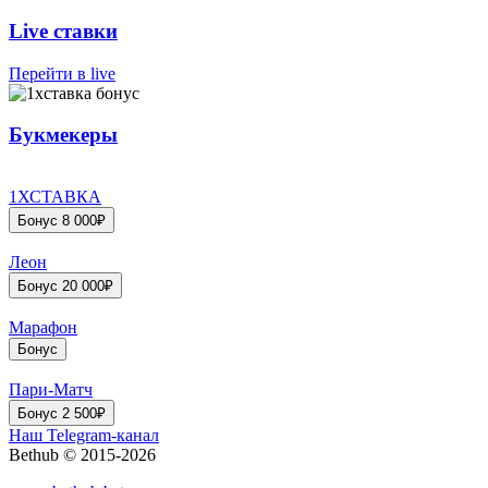
Live ставки
Перейти в live
Букмекеры
1ХСТАВКА
Бонус 8 000₽
Леон
Бонус 20 000₽
Марафон
Бонус
Пари-Матч
Бонус 2 500₽
Наш Telegram-канал
Bethub © 2015-2026