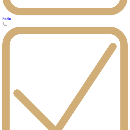
Регби