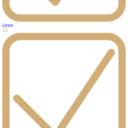
Снукер