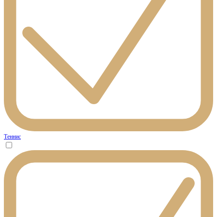
Теннис