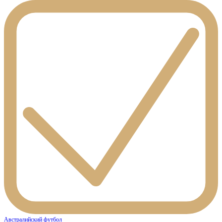
Австралийский футбол