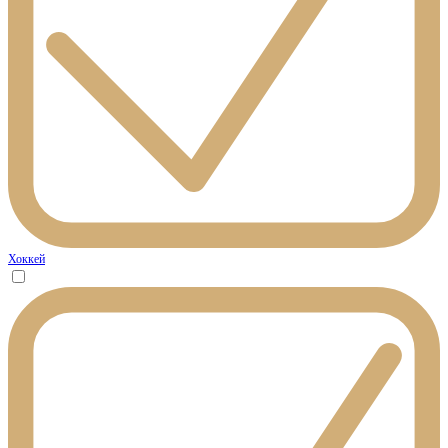
Хоккей