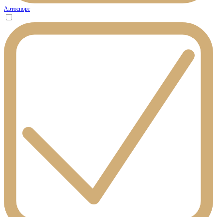
Автоспорт