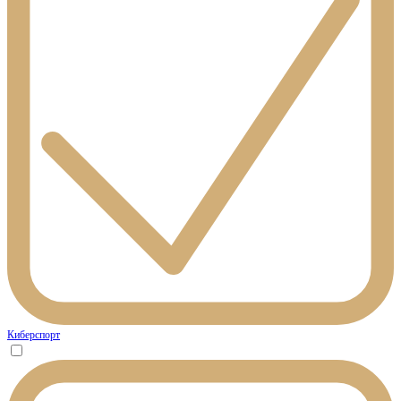
Киберспорт