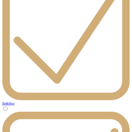
Бейсбол