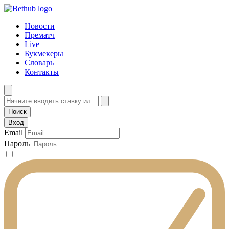
Новости
Прематч
Live
Букмекеры
Словарь
Контакты
Вход
Email
Пароль