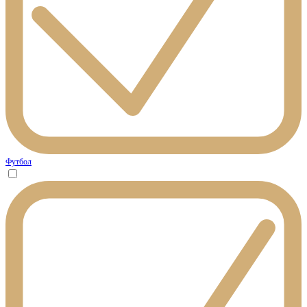
Футбол