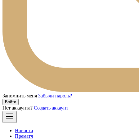
Запомнить меня
Забыли пароль?
Войти
Нет аккаунта?
Создать аккаунт
Новости
Прематч