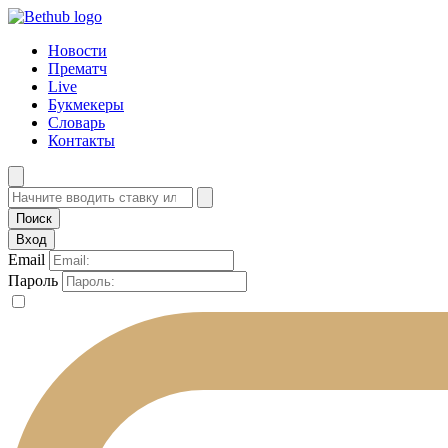
Новости
Прематч
Live
Букмекеры
Словарь
Контакты
Вход
Email
Пароль