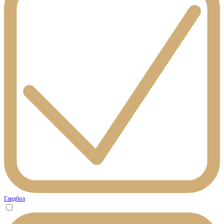
Гандбол