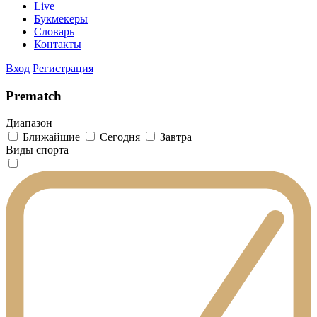
Live
Букмекеры
Словарь
Контакты
Вход
Регистрация
Prematch
Диапазон
Ближайшие
Сегодня
Завтра
Виды спорта