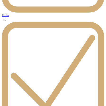
Регби