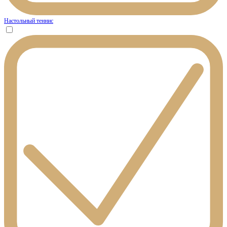
Настольный теннис