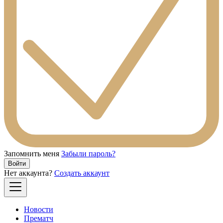
Запомнить меня
Забыли пароль?
Войти
Нет аккаунта?
Создать аккаунт
Новости
Прематч