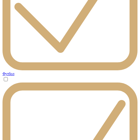
Футбол