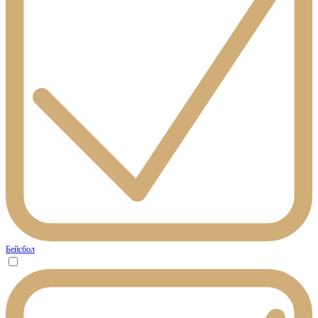
Бейсбол