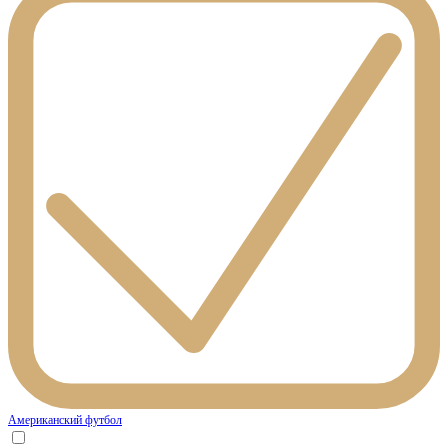
Американский футбол