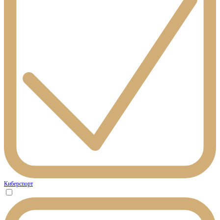
Киберспорт