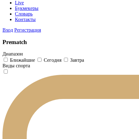
Live
Букмекеры
Словарь
Контакты
Вход
Регистрация
Prematch
Диапазон
Ближайшие
Сегодня
Завтра
Виды спорта