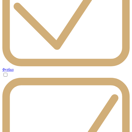
Футбол