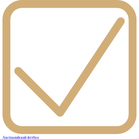
Австралийский футбол