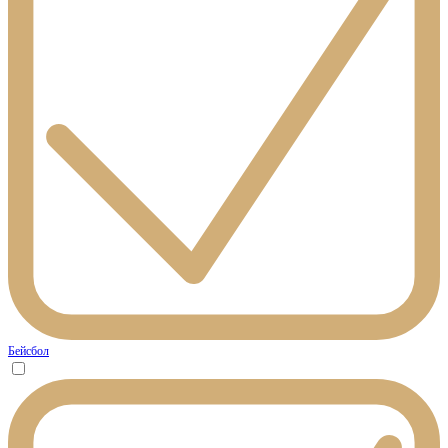
Бейсбол