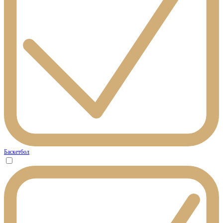
Баскетбол