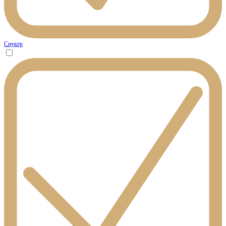
Снукер