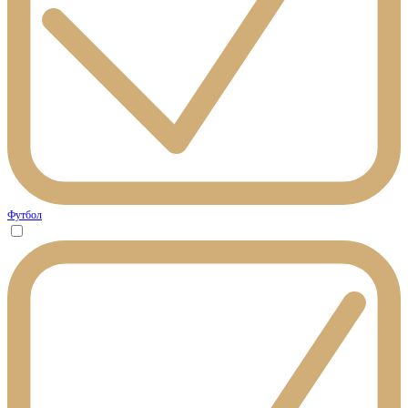
Футбол