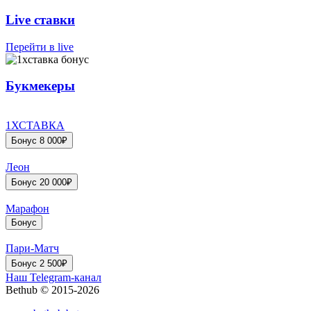
Live ставки
Перейти в live
Букмекеры
1ХСТАВКА
Бонус 8 000₽
Леон
Бонус 20 000₽
Марафон
Бонус
Пари-Матч
Бонус 2 500₽
Наш Telegram-канал
Bethub © 2015-2026