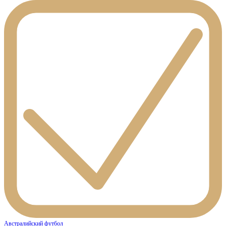
Австралийский футбол