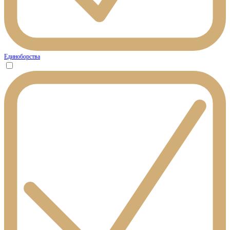
Единоборства