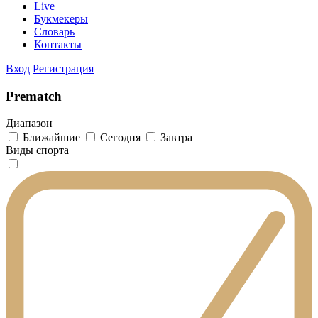
Live
Букмекеры
Словарь
Контакты
Вход
Регистрация
Prematch
Диапазон
Ближайшие
Сегодня
Завтра
Виды спорта