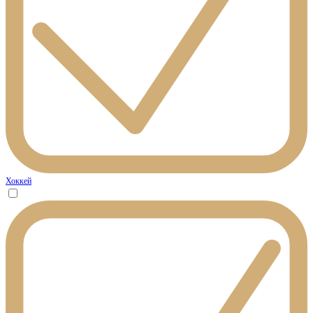
Хоккей