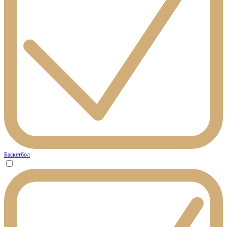
Баскетбол