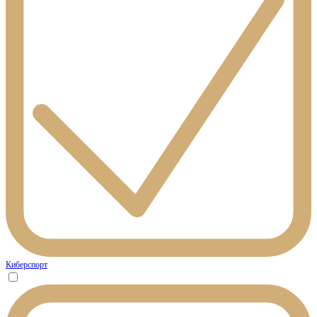
Киберспорт