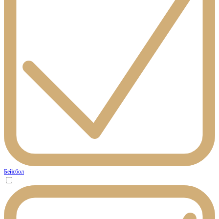
Бейсбол