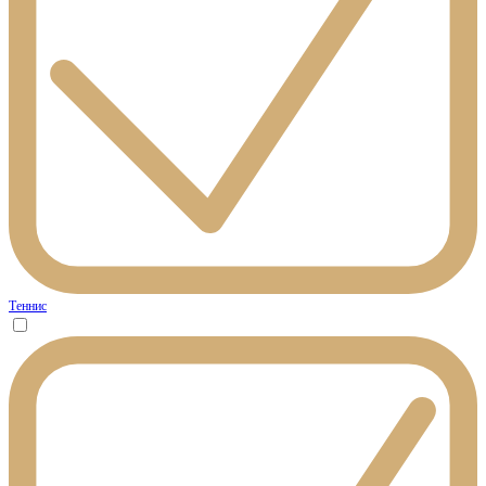
Теннис