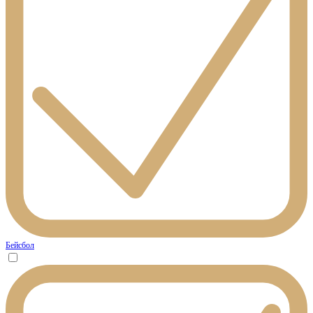
Бейсбол