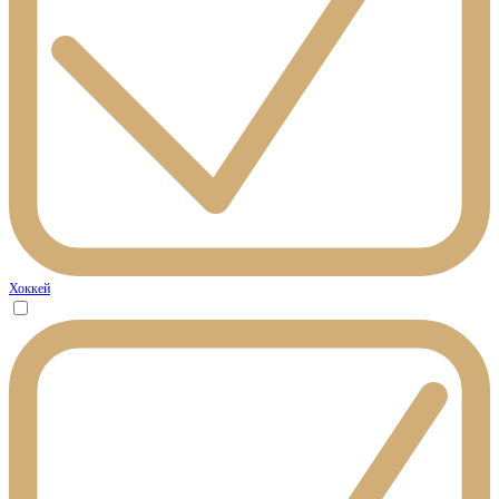
Хоккей