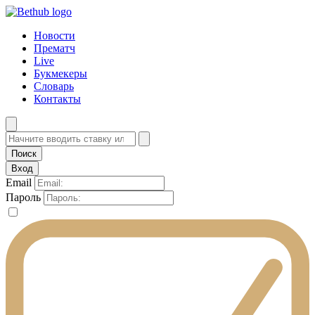
Новости
Прематч
Live
Букмекеры
Словарь
Контакты
Вход
Email
Пароль