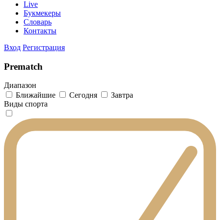
Live
Букмекеры
Словарь
Контакты
Вход
Регистрация
Prematch
Диапазон
Ближайшие
Сегодня
Завтра
Виды спорта