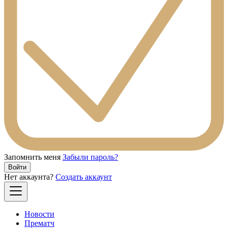
Запомнить меня
Забыли пароль?
Войти
Нет аккаунта?
Создать аккаунт
Новости
Прематч