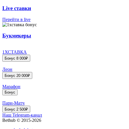
Live ставки
Перейти в live
Букмекеры
1ХСТАВКА
Бонус 8 000₽
Леон
Бонус 20 000₽
Марафон
Бонус
Пари-Матч
Бонус 2 500₽
Наш Telegram-канал
Bethub © 2015-2026