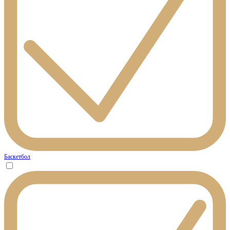
Баскетбол