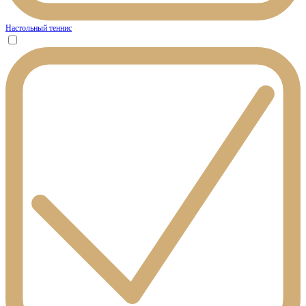
Настольный теннис