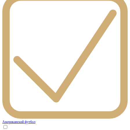
Американский футбол