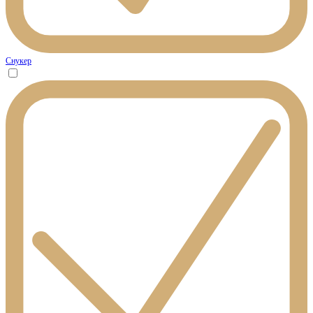
Снукер