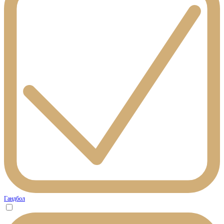
Гандбол