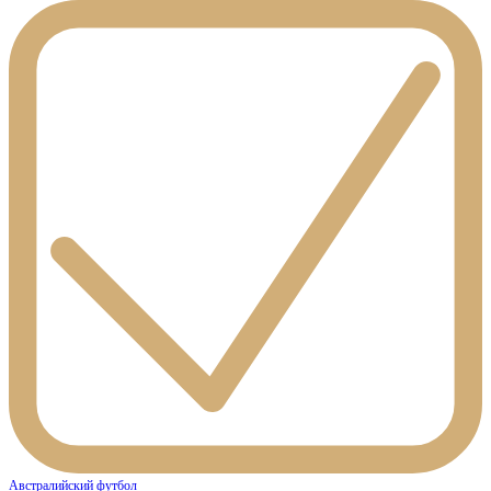
Австралийский футбол