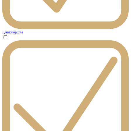
Единоборства