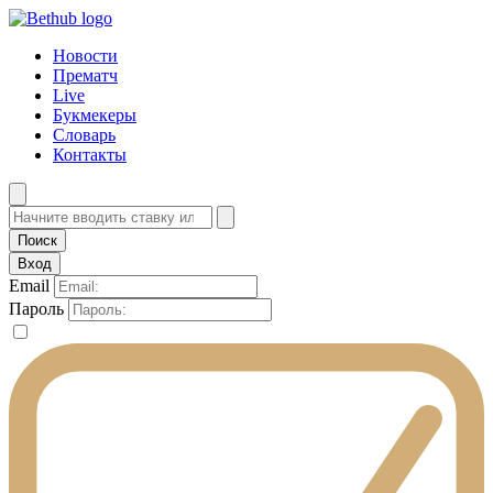
Новости
Прематч
Live
Букмекеры
Словарь
Контакты
Вход
Email
Пароль