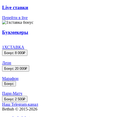
Live ставки
Перейти в live
Букмекеры
1ХСТАВКА
Бонус 8 000₽
Леон
Бонус 20 000₽
Марафон
Бонус
Пари-Матч
Бонус 2 500₽
Наш Telegram-канал
Bethub © 2015-2026