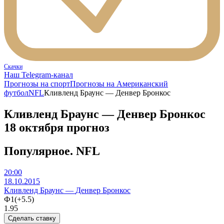
Скачки
Наш Telegram-канал
Прогнозы на спорт
Прогнозы на Американский
футбол
NFL
Кливленд Браунс — Денвер Бронкос
Кливленд Браунс — Денвер Бронкос
18 октября прогноз
Популярное. NFL
20:00
18.10.2015
Кливленд Браунс
—
Денвер Бронкос
Ф1(+5.5)
1.95
Сделать ставку