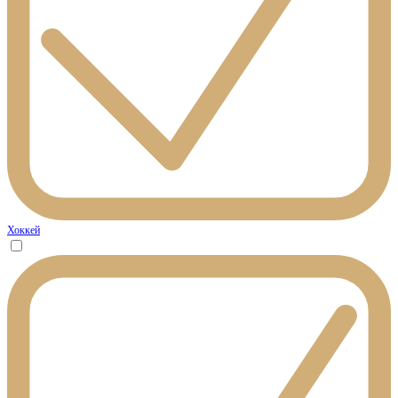
Хоккей