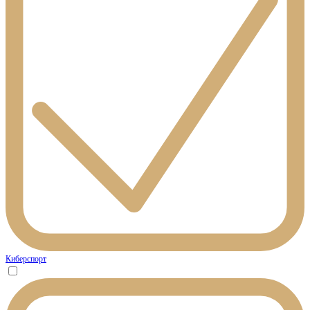
Киберспорт