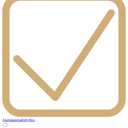
Американский футбол