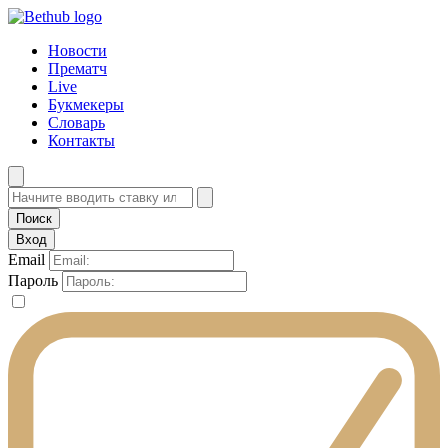
Новости
Прематч
Live
Букмекеры
Словарь
Контакты
Вход
Email
Пароль