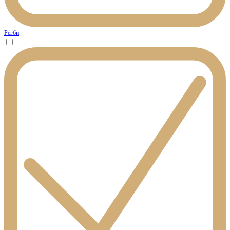
Регби