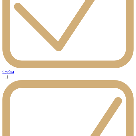
Футбол