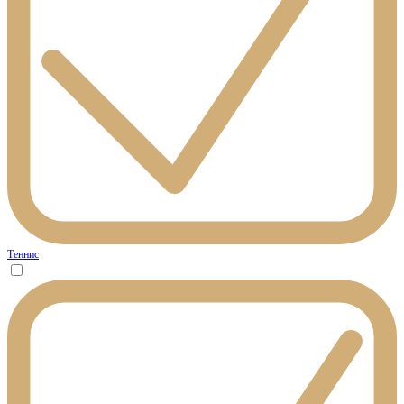
Теннис