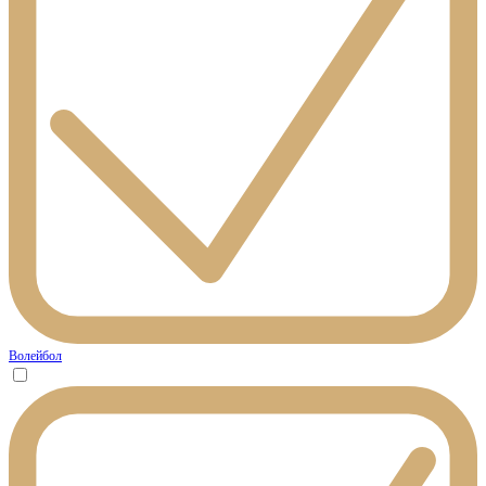
Волейбол