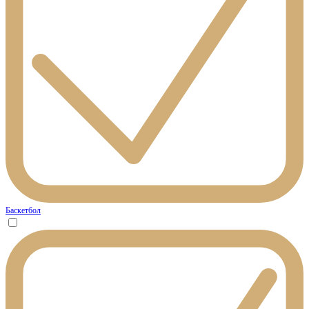
Баскетбол