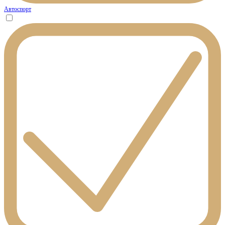
Автоспорт