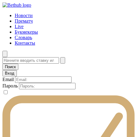
Новости
Прематч
Live
Букмекеры
Словарь
Контакты
Вход
Email
Пароль