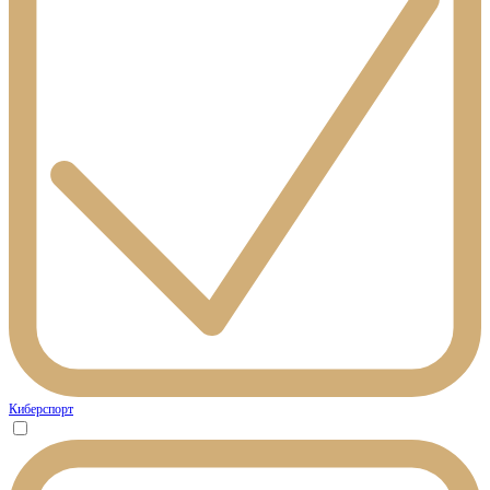
Киберспорт