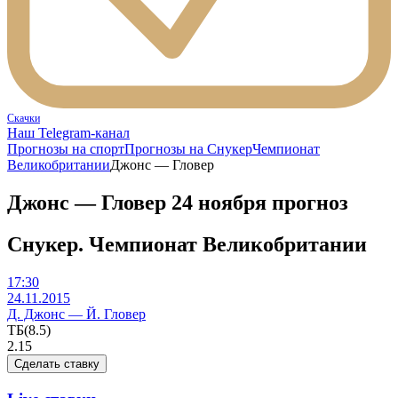
Скачки
Наш Telegram-канал
Прогнозы на спорт
Прогнозы на Снукер
Чемпионат
Великобритании
Джонс — Гловер
Джонс — Гловер 24 ноября прогноз
Снукер. Чемпионат Великобритании
17:30
24.11.2015
Д. Джонс
—
Й. Гловер
ТБ(8.5)
2.15
Сделать ставку