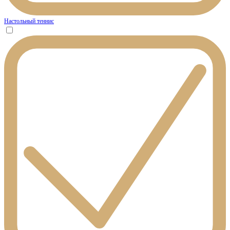
Настольный теннис