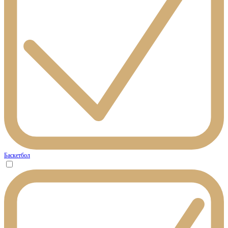
Баскетбол