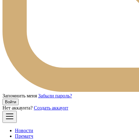
Запомнить меня
Забыли пароль?
Войти
Нет аккаунта?
Создать аккаунт
Новости
Прематч