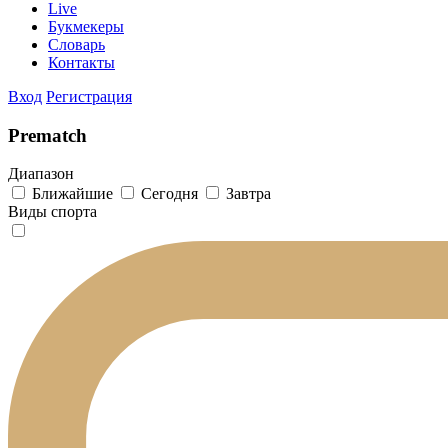
Live
Букмекеры
Словарь
Контакты
Вход
Регистрация
Prematch
Диапазон
Ближайшие
Сегодня
Завтра
Виды спорта