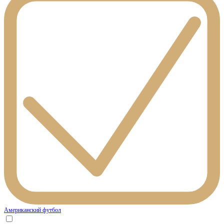
Американский футбол