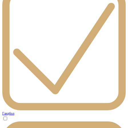
Гандбол