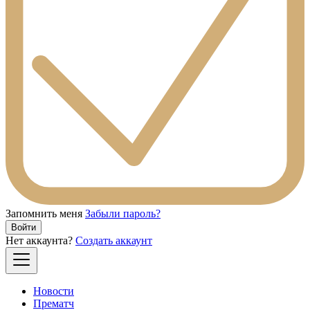
Запомнить меня
Забыли пароль?
Войти
Нет аккаунта?
Создать аккаунт
Новости
Прематч