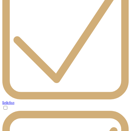
Бейсбол