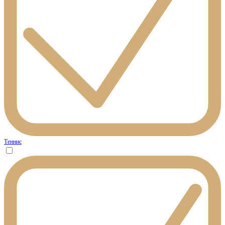
Теннис