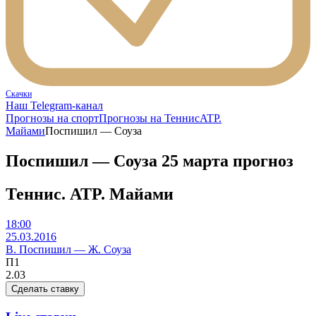
Скачки
Наш Telegram-канал
Прогнозы на спорт
Прогнозы на Теннис
ATP.
Майами
Поспишил — Соуза
Поспишил — Соуза 25 марта прогноз
Теннис. ATP. Майами
18:00
25.03.2016
В. Поспишил
—
Ж. Соуза
П1
2.03
Сделать ставку