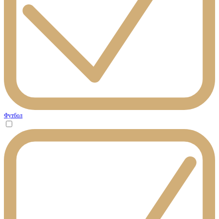
Футбол