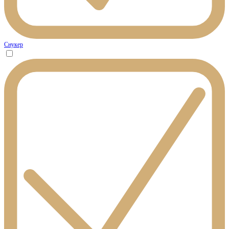
Снукер