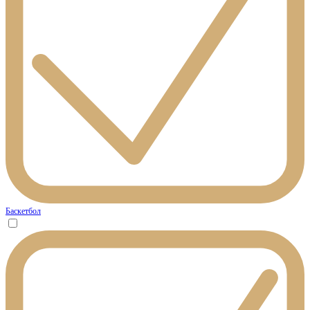
Баскетбол