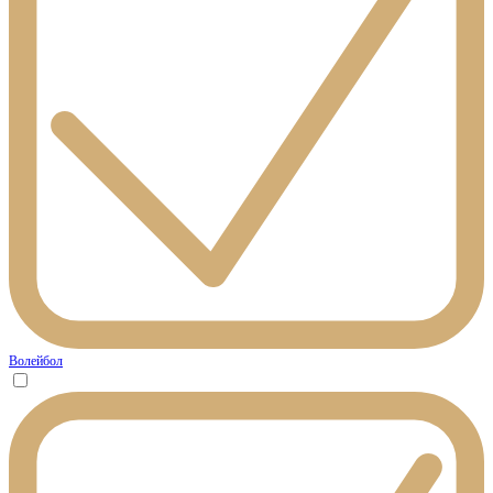
Волейбол