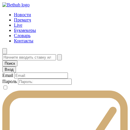
Новости
Прематч
Live
Букмекеры
Словарь
Контакты
Вход
Email
Пароль