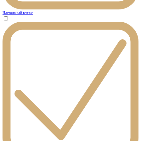
Настольный теннис