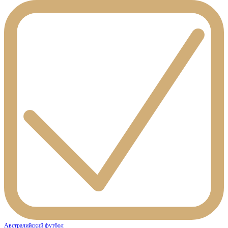
Австралийский футбол