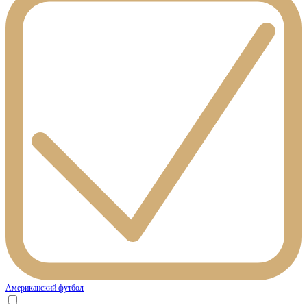
Американский футбол