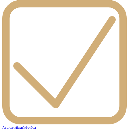
Австралийский футбол