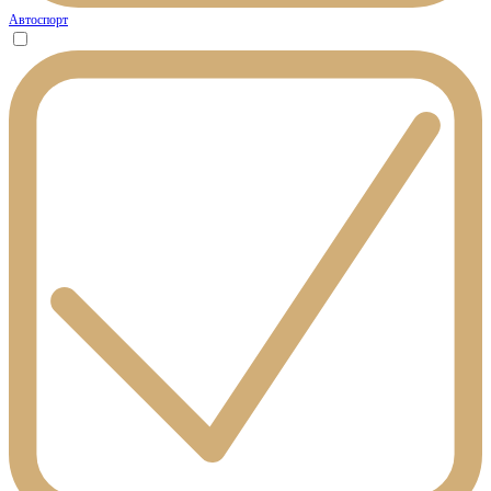
Автоспорт