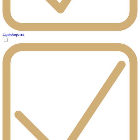
Единоборства