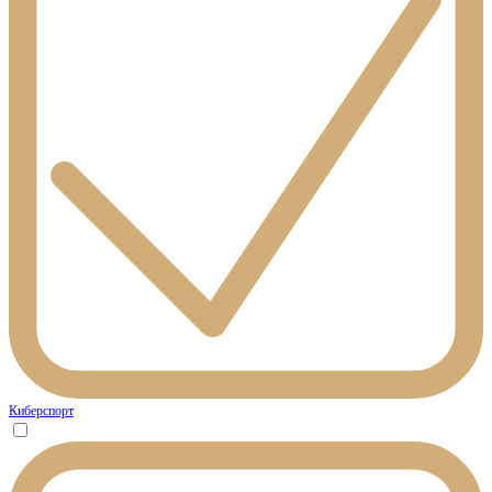
Киберспорт