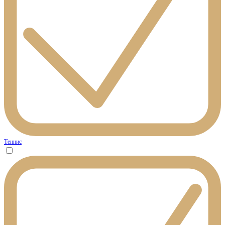
Теннис