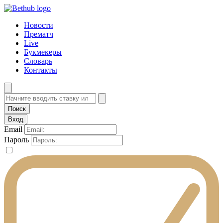
Новости
Прематч
Live
Букмекеры
Словарь
Контакты
Вход
Email
Пароль