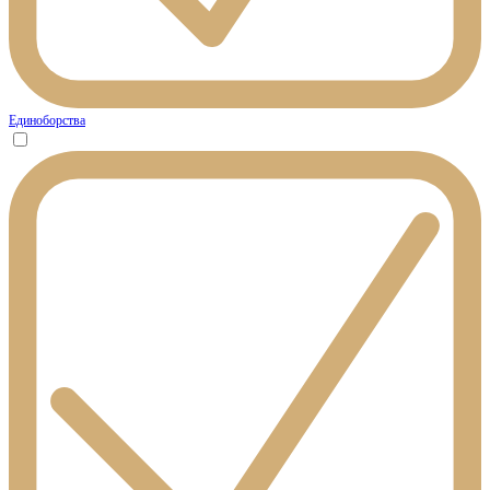
Единоборства