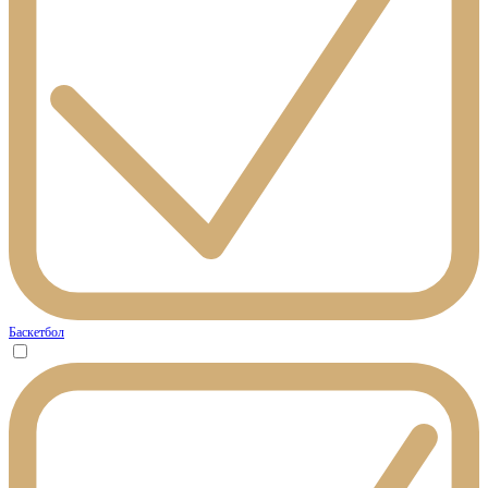
Баскетбол