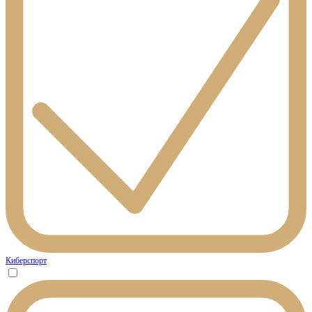
Киберспорт