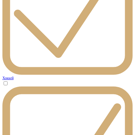
Хоккей