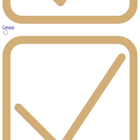
Снукер