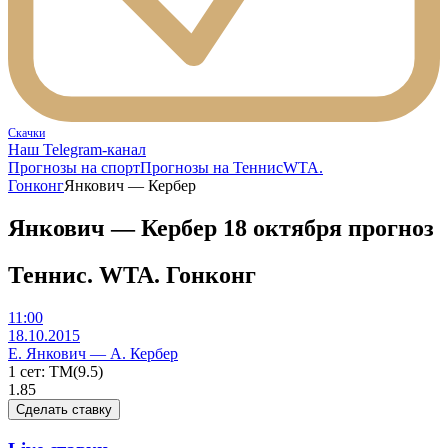
Скачки
Наш Telegram-канал
Прогнозы на спорт
Прогнозы на Теннис
WTA.
Гонконг
Янкович — Кербер
Янкович — Кербер 18 октября прогноз
Теннис. WTA. Гонконг
11:00
18.10.2015
Е. Янкович
—
А. Кербер
1 сет: ТМ(9.5)
1.85
Сделать ставку