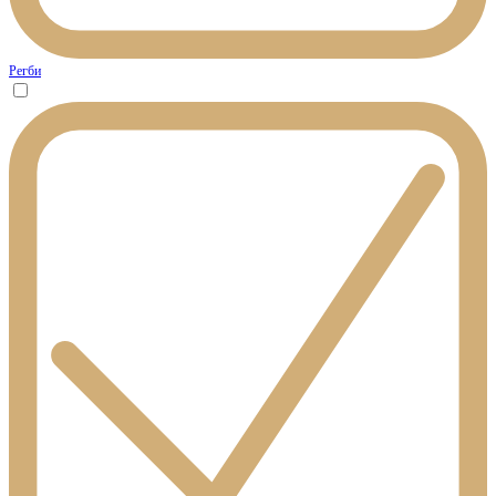
Регби