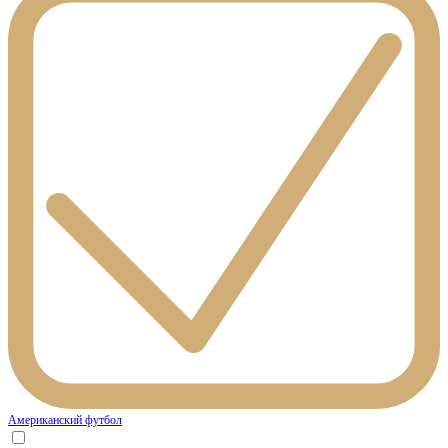
Американский футбол