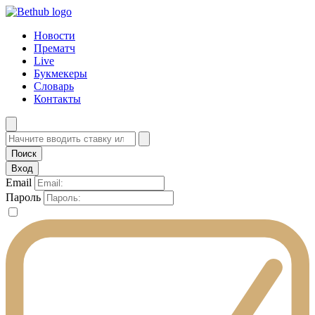
Новости
Прематч
Live
Букмекеры
Словарь
Контакты
Вход
Email
Пароль