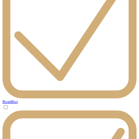
Волейбол