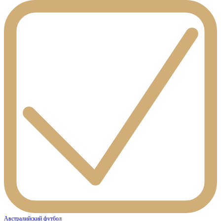
Австралийский футбол