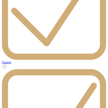
Хоккей