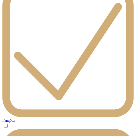
Гандбол