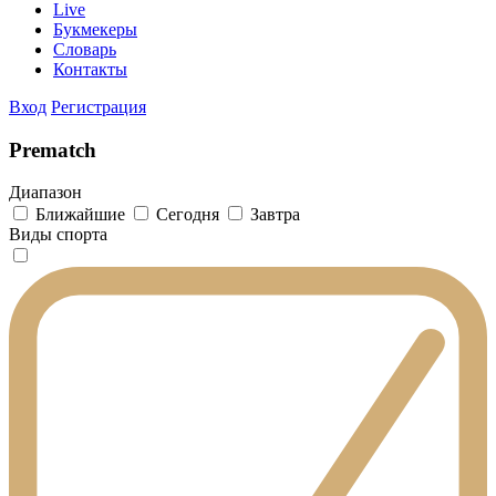
Live
Букмекеры
Словарь
Контакты
Вход
Регистрация
Prematch
Диапазон
Ближайшие
Сегодня
Завтра
Виды спорта