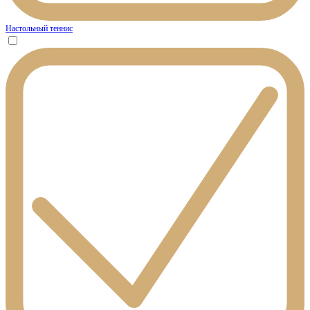
Настольный теннис