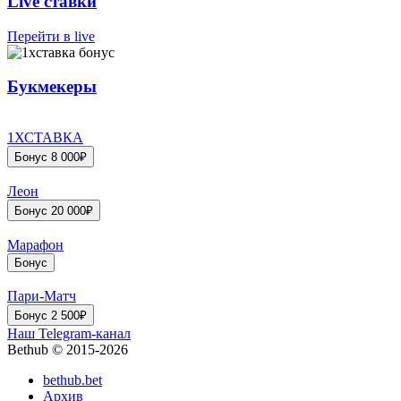
Live ставки
Перейти в live
Букмекеры
1ХСТАВКА
Бонус 8 000₽
Леон
Бонус 20 000₽
Марафон
Бонус
Пари-Матч
Бонус 2 500₽
Наш Telegram-канал
Bethub © 2015-2026
bethub.bet
Архив