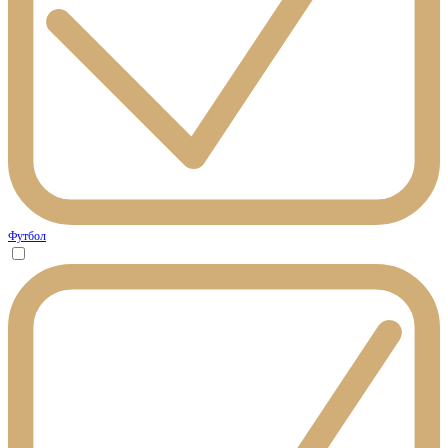
Футбол