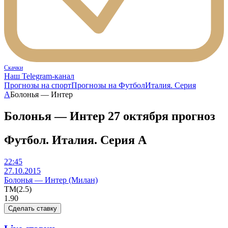
Скачки
Наш Telegram-канал
Прогнозы на спорт
Прогнозы на Футбол
Италия. Серия
А
Болонья — Интер
Болонья — Интер 27 октября прогноз
Футбол. Италия. Серия А
22:45
27.10.2015
Болонья
—
Интер (Милан)
ТМ(2.5)
1.90
Сделать ставку