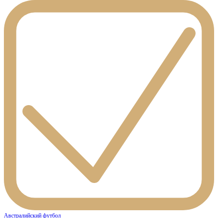
Австралийский футбол