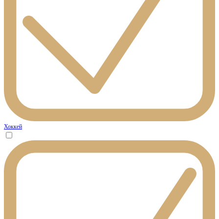
Хоккей