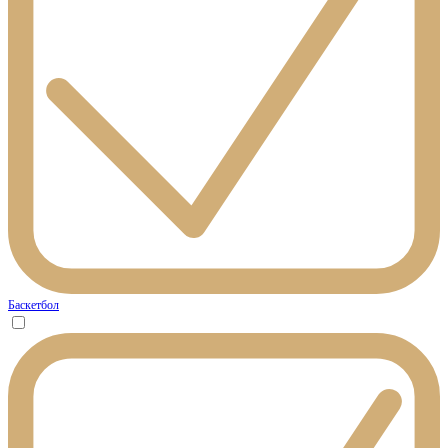
Баскетбол