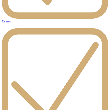
Снукер