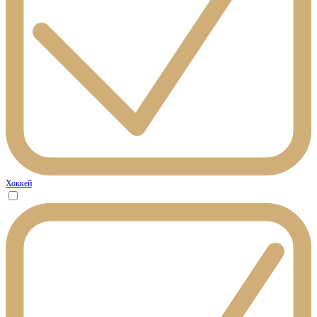
Хоккей