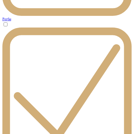
Регби