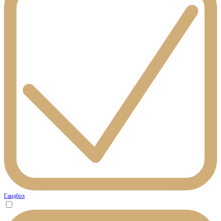
Гандбол