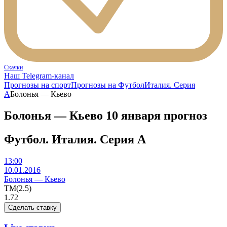
Скачки
Наш Telegram-канал
Прогнозы на спорт
Прогнозы на Футбол
Италия. Серия
А
Болонья — Кьево
Болонья — Кьево 10 января прогноз
Футбол. Италия. Серия А
13:00
10.01.2016
Болонья
—
Кьево
ТМ(2.5)
1.72
Сделать ставку