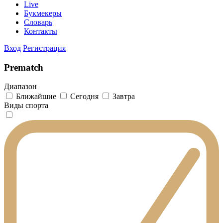
Live
Букмекеры
Словарь
Контакты
Вход
Регистрация
Prematch
Диапазон
Ближайшие
Сегодня
Завтра
Виды спорта