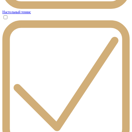
Настольный теннис