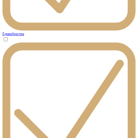
Единоборства