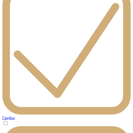
Гандбол