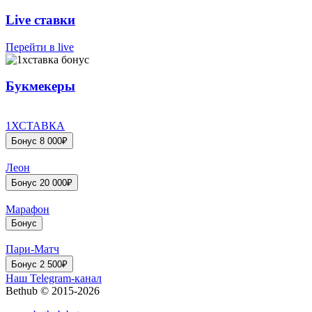
Live ставки
Перейти в live
Букмекеры
1ХСТАВКА
Бонус 8 000₽
Леон
Бонус 20 000₽
Марафон
Бонус
Пари-Матч
Бонус 2 500₽
Наш Telegram-канал
Bethub © 2015-2026