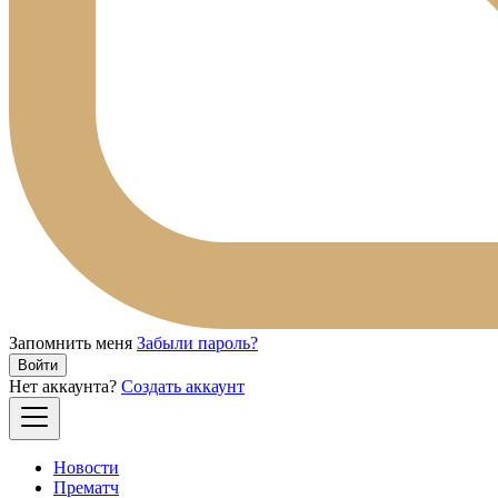
Запомнить меня
Забыли пароль?
Войти
Нет аккаунта?
Создать аккаунт
Новости
Прематч