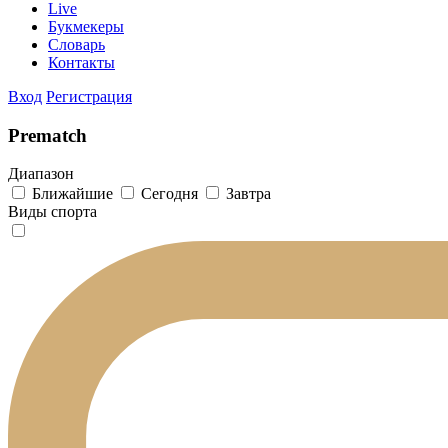
Live
Букмекеры
Словарь
Контакты
Вход
Регистрация
Prematch
Диапазон
Ближайшие
Сегодня
Завтра
Виды спорта