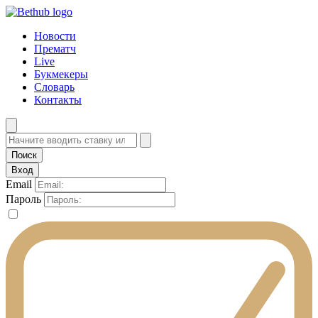
Новости
Прематч
Live
Букмекеры
Словарь
Контакты
Вход
Email
Пароль