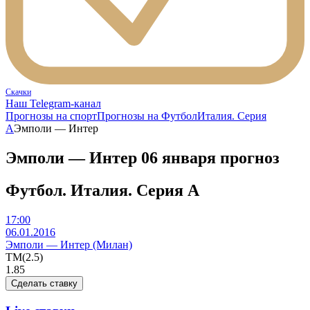
Скачки
Наш Telegram-канал
Прогнозы на спорт
Прогнозы на Футбол
Италия. Серия
А
Эмполи — Интер
Эмполи — Интер 06 января прогноз
Футбол. Италия. Серия А
17:00
06.01.2016
Эмполи
—
Интер (Милан)
ТМ(2.5)
1.85
Сделать ставку