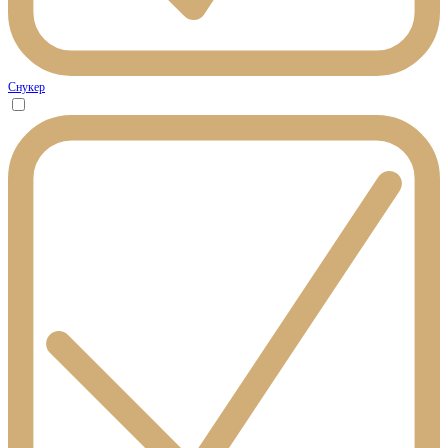
Снукер