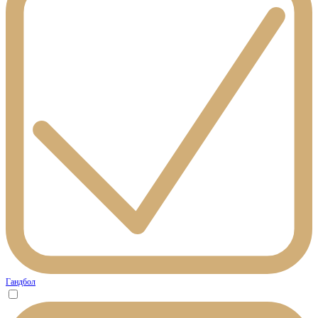
Гандбол