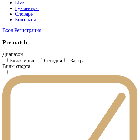
Live
Букмекеры
Словарь
Контакты
Вход
Регистрация
Prematch
Диапазон
Ближайшие
Сегодня
Завтра
Виды спорта