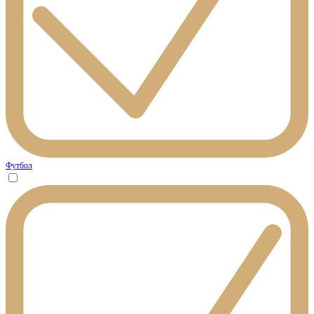
Футбол