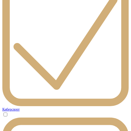
Киберспорт