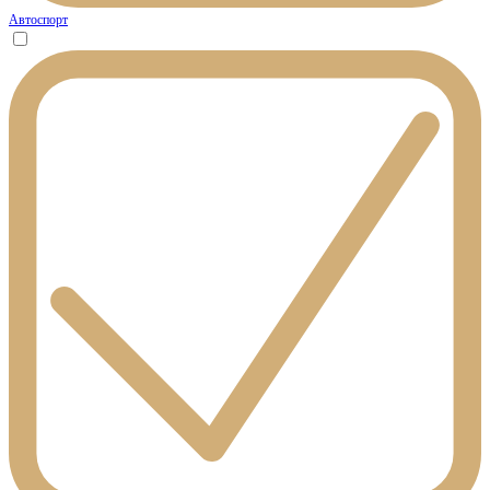
Автоспорт