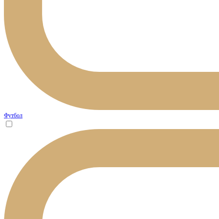
Футбол