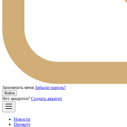
Запомнить меня
Забыли пароль?
Войти
Нет аккаунта?
Создать аккаунт
Новости
Прематч