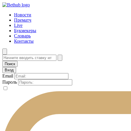
Новости
Прематч
Live
Букмекеры
Словарь
Контакты
Вход
Email
Пароль