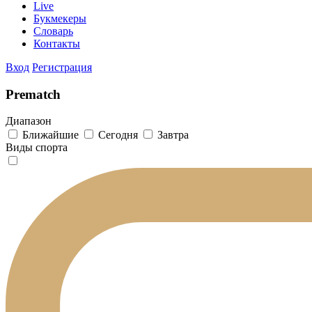
Live
Букмекеры
Словарь
Контакты
Вход
Регистрация
Prematch
Диапазон
Ближайшие
Сегодня
Завтра
Виды спорта