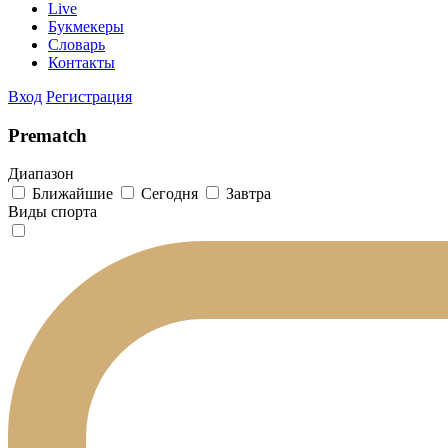
Live
Букмекеры
Словарь
Контакты
Вход
Регистрация
Prematch
Диапазон
Ближайшие
Сегодня
Завтра
Виды спорта