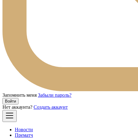
Запомнить меня
Забыли пароль?
Войти
Нет аккаунта?
Создать аккаунт
Новости
Прематч