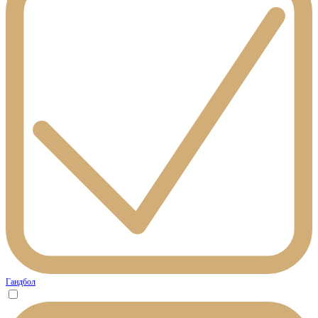
Гандбол