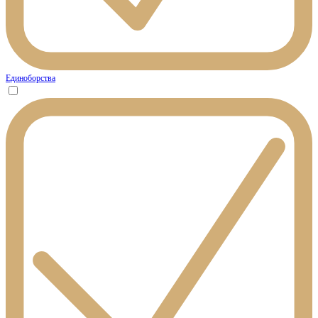
Единоборства