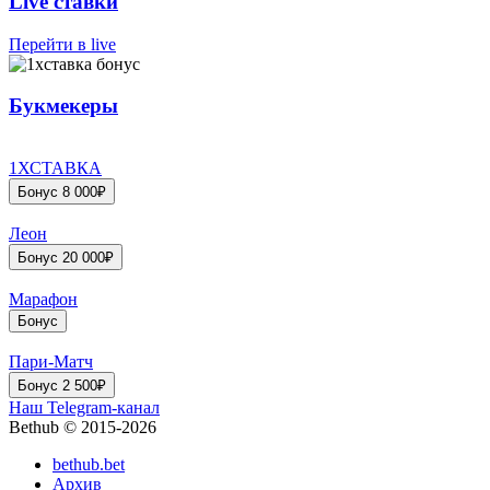
Live ставки
Перейти в live
Букмекеры
1ХСТАВКА
Бонус 8 000₽
Леон
Бонус 20 000₽
Марафон
Бонус
Пари-Матч
Бонус 2 500₽
Наш Telegram-канал
Bethub © 2015-2026
bethub.bet
Архив