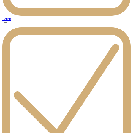
Регби