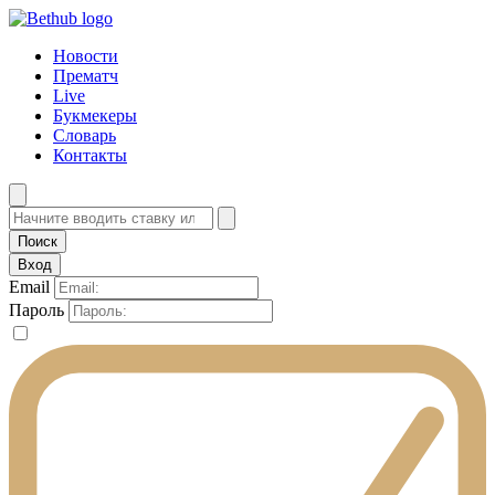
Новости
Прематч
Live
Букмекеры
Словарь
Контакты
Вход
Email
Пароль