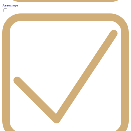
Автоспорт