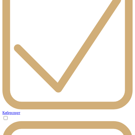
Киберспорт