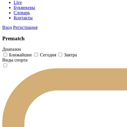
Live
Букмекеры
Словарь
Контакты
Вход
Регистрация
Prematch
Диапазон
Ближайшие
Сегодня
Завтра
Виды спорта